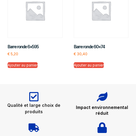
Barre ronde 6×595
Barre ronde 60×74
€
5,20
€
30,40
Ajouter au panier
Ajouter au panier
Qualité et large choix de
Impact environnemental
produits
réduit