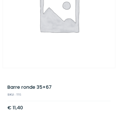
Barre ronde 35×67
SKU :
1115
€
11,40