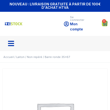
NOUVEAU : LIVRAISON GRATUITE À PARTIR DE 100€
D'ACHAT HTVA
Se
connecter
0
Mon
compte
Accueil
/
Laiton
/
Non repéré
/ Barre ronde 35×67