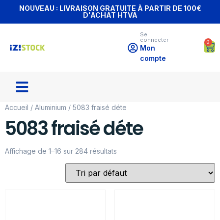
NOUVEAU : LIVRAISON GRATUITE À PARTIR DE 100€
D'ACHAT HTVA
Se
connecter
0
Mon
compte
Accueil
/
Aluminium
/ 5083 fraisé déte
5083 fraisé déte
Affichage de 1–16 sur 284 résultats