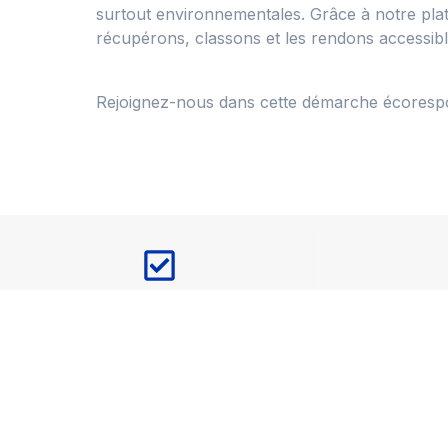
surtout environnementales. Grâce à notre plate
récupérons, classons et les rendons accessibl
Rejoignez-nous dans cette démarche écorespo
Qualité et large choix de produits
Impact env