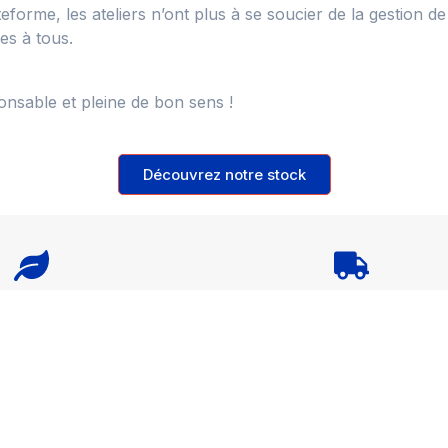
forme, les ateliers n’ont plus à se soucier de la gestion 
es à tous.
nsable et pleine de bon sens !
Découvrez notre stock
ironnemental réduit
Livraison 3 à 7 jours ouvr
Service client
A s