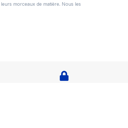
de leurs morceaux de matière. Nous les
és
Paiement sécurisé et transparent
avoir