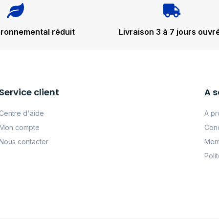
ironnemental réduit
Livraison 3 à 7 jours ouvr
Service client
A s
Centre d'aide
A pr
Mon compte
Cond
Nous contacter
Ment
Poli