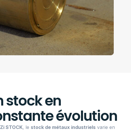
 stock en
nstante évolution
iZi STOCK
, le
stock de métaux industriels
varie en