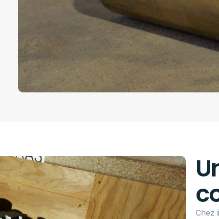
Un
co
Chez