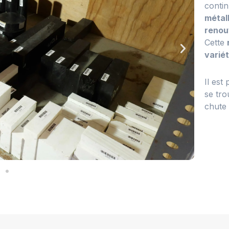
conti
métal
renou
Cette
varié
Il es
se tro
chute 