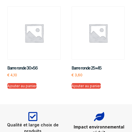
Barre ronde 30×56
Barre ronde 25×45
€
4,10
€
3,60
Ajouter au panier
Ajouter au panier
Qualité et large choix de
Impact environnemental
produits