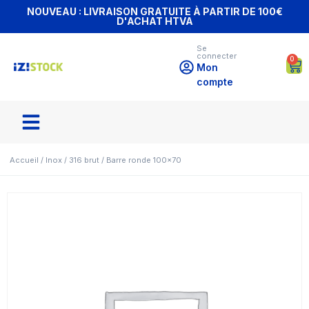
NOUVEAU : LIVRAISON GRATUITE À PARTIR DE 100€
D'ACHAT HTVA
Se
connecter
0
Mon
compte
Accueil
/
Inox
/
316 brut
/ Barre ronde 100×70