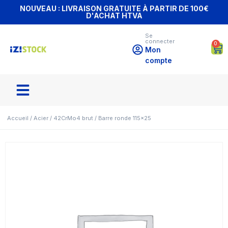
NOUVEAU : LIVRAISON GRATUITE À PARTIR DE 100€
D'ACHAT HTVA
Se
connecter
0
Mon
compte
Accueil
/
Acier
/
42CrMo4 brut
/ Barre ronde 115×25