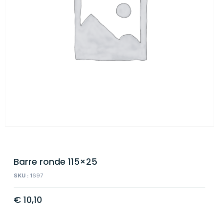
Barre ronde 115×25
SKU :
1697
€
10,10