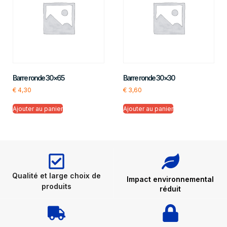
Barre ronde 30×65
Barre ronde 30×30
€
4,30
€
3,60
Ajouter au panier
Ajouter au panier
Qualité et large choix de
Impact environnemental
produits
réduit