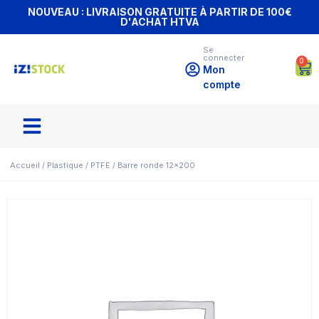
NOUVEAU : LIVRAISON GRATUITE À PARTIR DE 100€
D'ACHAT HTVA
Se
connecter
0
Mon
compte
Accueil
/
Plastique
/
PTFE
/ Barre ronde 12×200