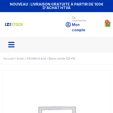
NOUVEAU : LIVRAISON GRATUITE À PARTIR DE 100€
D'ACHAT HTVA
Se
connecter
0
Mon
compte
Accueil
/
Acier
/
42CrMo4 brut
/ Barre ronde 125×18