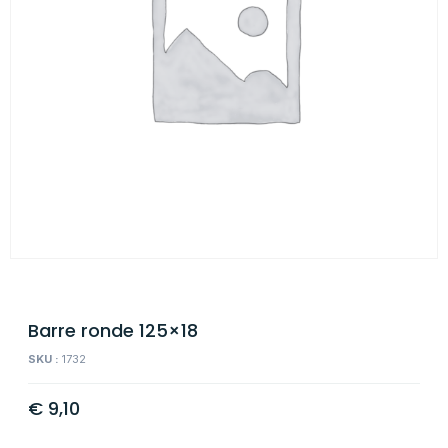
Barre ronde 125×18
SKU :
1732
€
9,10