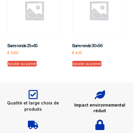
Barre ronde 25×45
Barre ronde 30×56
€
3,60
€
4,10
Ajouter au panier
Ajouter au panier
Qualité et large choix de
Impact environnemental
produits
réduit