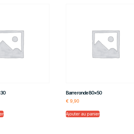
×30
Barre ronde 80×50
€
9,90
er
Ajouter au panier