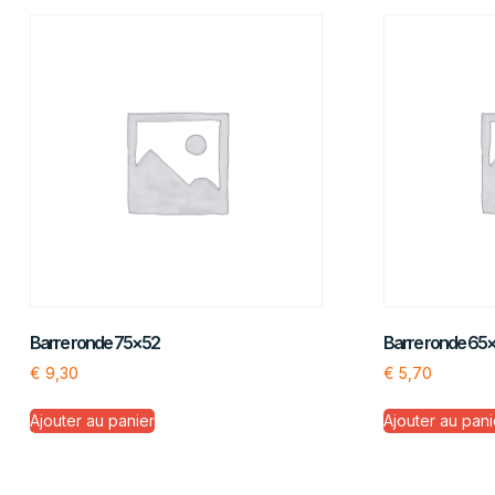
Barre ronde 75×52
Barre ronde 65
€
9,30
€
5,70
Ajouter au panier
Ajouter au pani