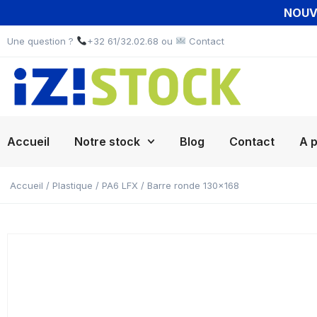
NOUVE
Une question ?
+32 61/32.02.68 ou
Contact
Accueil
Notre stock
Blog
Contact
A 
Accueil
/
Plastique
/
PA6 LFX
/ Barre ronde 130×168