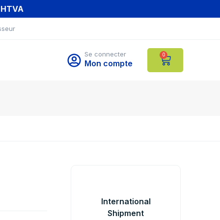
T HTVA
sseur
Se connecter
0
Mon compte
International
Shipment