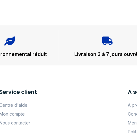
ironnemental réduit
Livraison 3 à 7 jours ouvr
Service client
A s
Centre d'aide
A pr
Mon compte
Cond
Nous contacter
Ment
Poli