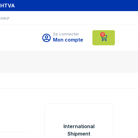
T HTVA
sseur
Se connecter
0
Mon compte
International
Shipment