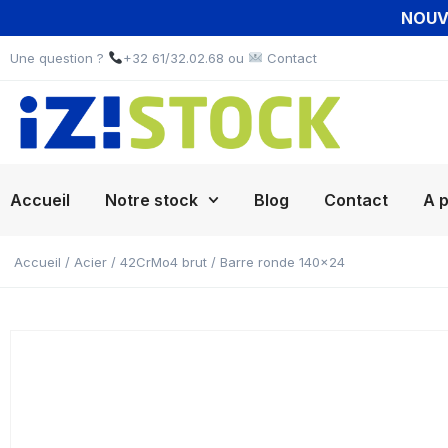
NOUVE
Une question ?
+32 61/32.02.68 ou
Contact
Accueil
Notre stock
Blog
Contact
A 
Accueil
/
Acier
/
42CrMo4 brut
/ Barre ronde 140×24