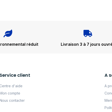
ironnemental réduit
Livraison 3 à 7 jours ouvr
Service client
A s
Centre d'aide
A pr
Mon compte
Cond
Nous contacter
Ment
Poli