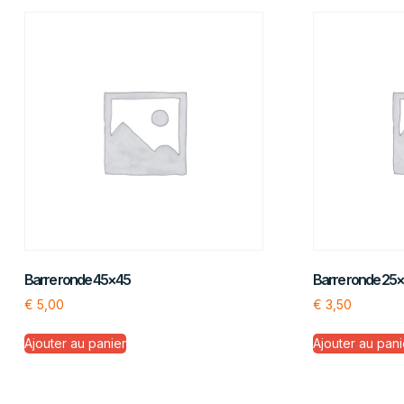
Barre ronde 45×45
Barre ronde 25
€
5,00
€
3,50
Ajouter au panier
Ajouter au pani