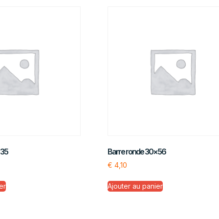
×35
Barre ronde 30×56
€
4,10
er
Ajouter au panier