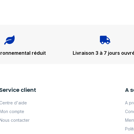
ironnemental réduit
Livraison 3 à 7 jours ouvr
Service client
A s
Centre d'aide
A pr
Mon compte
Cond
Nous contacter
Ment
Poli