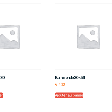
×30
Barre ronde 30×56
€
4,10
er
Ajouter au panier