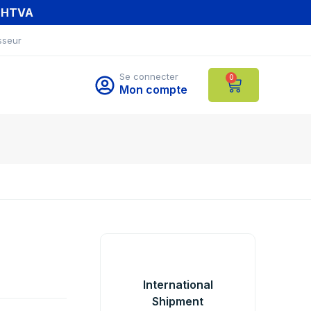
T HTVA
sseur
Se connecter
0
Mon compte
International
Shipment