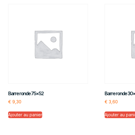
Barre ronde 75×52
Barre ronde 30
€
9,30
€
3,60
Ajouter au panier
Ajouter au pani