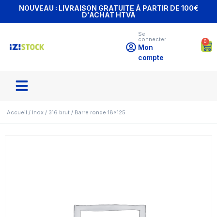
NOUVEAU : LIVRAISON GRATUITE À PARTIR DE 100€
D'ACHAT HTVA
Se
connecter
0
Mon
compte
Accueil
/
Inox
/
316 brut
/ Barre ronde 18×125