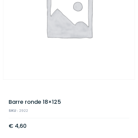
Barre ronde 18×125
SKU :
2922
€
4,60