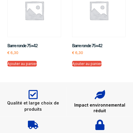
Barre ronde 75×42
Barre ronde 75×42
€
6,30
€
6,30
Ajouter au panier
Ajouter au panier
Qualité et large choix de
Impact environnemental
produits
réduit