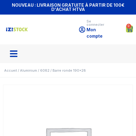
NOUVEAU : LIVRAISON GRATUITE À PARTIR DE 100€
D'ACHAT HTVA
Se
connecter
0
Mon
compte
Accueil
/
Aluminium
/
6082
/ Barre ronde 190×28