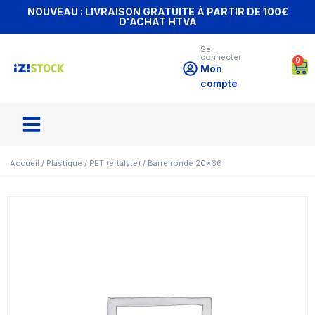
NOUVEAU : LIVRAISON GRATUITE À PARTIR DE 100€
D'ACHAT HTVA
Se
connecter
0
Mon
compte
Accueil
/
Plastique
/
PET (ertalyte)
/ Barre ronde 20×66