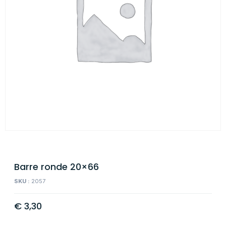
Barre ronde 20×66
SKU :
2057
€
3,30