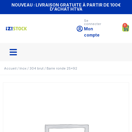
NOUVEAU : LIVRAISON GRATUITE À PARTIR DE 100€
D'ACHAT HTVA
Se
connecter
0
Mon
compte
Accueil
/
Inox
/
304 brut
/ Barre ronde 25×92