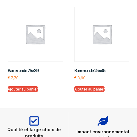
Barre ronde 75×39
Barre ronde 25×45
€
7,70
€
3,60
Ajouter au panier
Ajouter au panier
Qualité et large choix de
Impact environnemental
produits