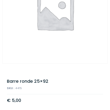
Barre ronde 25×92
SKU :
4415
€
5,00