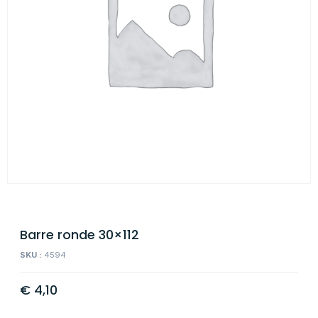
Barre ronde 30×112
SKU :
4594
€
4,10