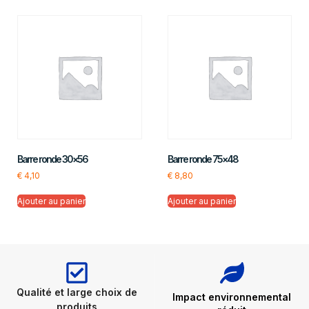
Barre ronde 30×56
Barre ronde 75×48
€
4,10
€
8,80
Ajouter au panier
Ajouter au panier
Qualité et large choix de
Impact environnemental
produits