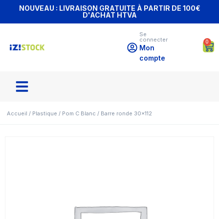
NOUVEAU : LIVRAISON GRATUITE À PARTIR DE 100€
D'ACHAT HTVA
Se
connecter
0
Mon
compte
Accueil
/
Plastique
/
Pom C Blanc
/ Barre ronde 30×112