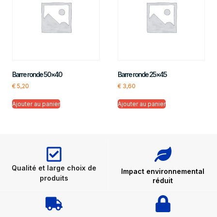
Barre ronde 50×40
Barre ronde 25×45
€
5,20
€
3,60
Ajouter au panier
Ajouter au panier
Qualité et large choix de
Impact environnemental
produits
réduit