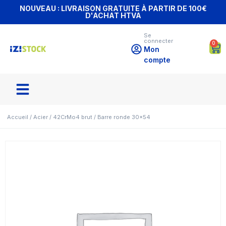
NOUVEAU : LIVRAISON GRATUITE À PARTIR DE 100€
D'ACHAT HTVA
Se
connecter
0
Mon
compte
Accueil
/
Acier
/
42CrMo4 brut
/ Barre ronde 30×54