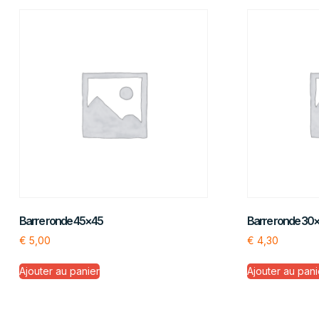
Barre ronde 45×45
Barre ronde 30
€
5,00
€
4,30
Ajouter au panier
Ajouter au pani