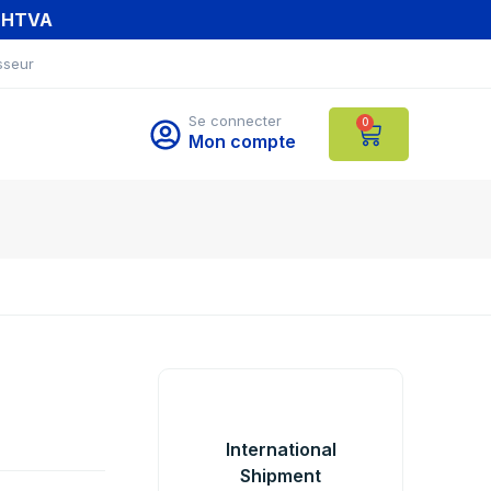
T HTVA
sseur
Se connecter
0
Mon compte
International
Shipment