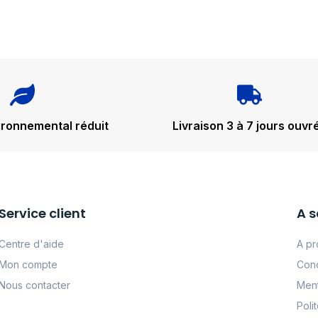
ironnemental réduit
Livraison 3 à 7 jours ouvr
Service client
A s
Centre d'aide
A pr
Mon compte
Cond
Nous contacter
Ment
Poli