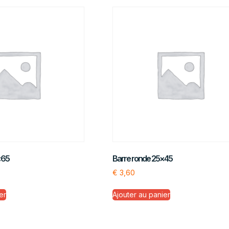
×65
Barre ronde 25×45
€
3,60
er
Ajouter au panier