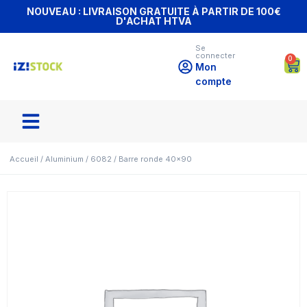
NOUVEAU : LIVRAISON GRATUITE À PARTIR DE 100€
D'ACHAT HTVA
Se
connecter
0
Mon
compte
Accueil
/
Aluminium
/
6082
/ Barre ronde 40×90