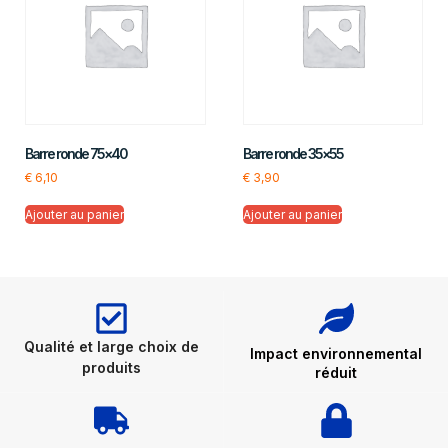
Barre ronde 75×40
Barre ronde 35×55
€
6,10
€
3,90
Ajouter au panier
Ajouter au panier
Qualité et large choix de
Impact environnemental
produits
réduit