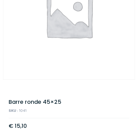
Barre ronde 45×25
SKU :
1041
€
15,10