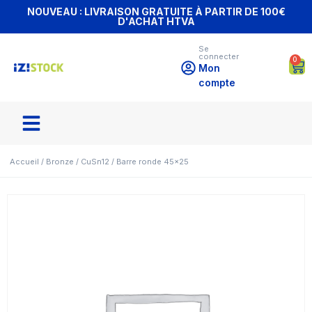
NOUVEAU : LIVRAISON GRATUITE À PARTIR DE 100€
D'ACHAT HTVA
Se
connecter
0
Mon
compte
Accueil
/
Bronze
/
CuSn12
/ Barre ronde 45×25