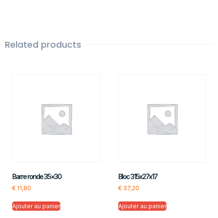
Related products
Barre ronde 35×30
Bloc 315x27x17
€
11,80
€
37,20
Ajouter au panier
Ajouter au panier