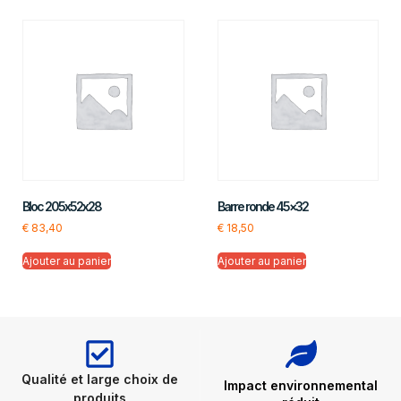
Bloc 205x52x28
Barre ronde 45×32
€
83,40
€
18,50
Ajouter au panier
Ajouter au panier
Qualité et large choix de
Impact environnemental
produits