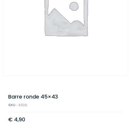
Barre ronde 45×43
SKU :
4306
€
4,90