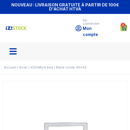
NOUVEAU : LIVRAISON GRATUITE À PARTIR DE 100€
D'ACHAT HTVA
Se
connecter
0
Mon
compte
Accueil
/
Acier
/
42CrMo4 brut
/ Barre ronde 45×43