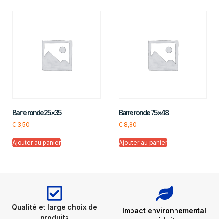
Barre ronde 25×35
Barre ronde 75×48
€
3,50
€
8,80
Ajouter au panier
Ajouter au panier
Qualité et large choix de
Impact environnemental
produits