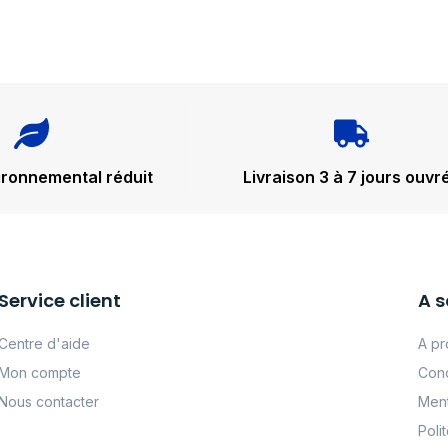
ironnemental réduit
Livraison 3 à 7 jours ouvr
Service client
A s
Centre d'aide
A pr
Mon compte
Cond
Nous contacter
Ment
Poli