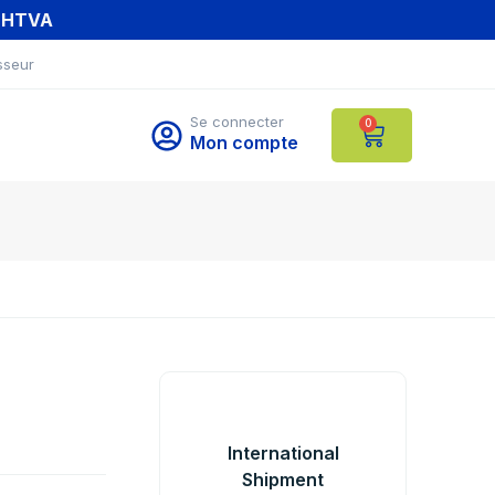
T HTVA
sseur
Se connecter
0
Mon compte
International
Shipment