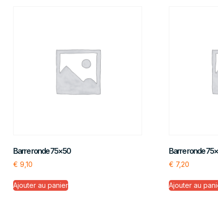
Barre ronde 75×50
Barre ronde 75
€
9,10
€
7,20
Ajouter au panier
Ajouter au pani