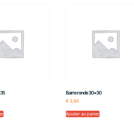
×35
Barre ronde 30×30
€
3,60
er
Ajouter au panier