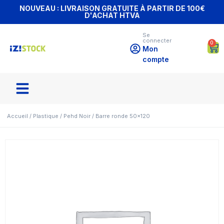
NOUVEAU : LIVRAISON GRATUITE À PARTIR DE 100€
D'ACHAT HTVA
Se
connecter
0
Mon
compte
Accueil
/
Plastique
/
Pehd Noir
/ Barre ronde 50×120