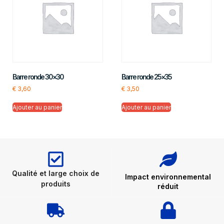
Barre ronde 30×30
Barre ronde 25×35
€
3,60
€
3,50
Ajouter au panier
Ajouter au panier
Qualité et large choix de
Impact environnemental
produits
réduit