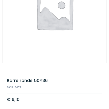
Barre ronde 50×36
SKU :
1479
€
6,10