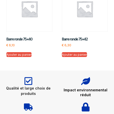
Barre ronde 75×40
Barre ronde 75×42
€
6,10
€
6,30
Ajouter au panier
Ajouter au panier
Qualité et large choix de
Impact environnemental
produits
réduit