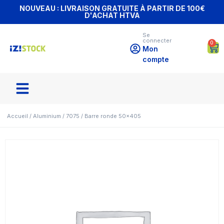
NOUVEAU : LIVRAISON GRATUITE À PARTIR DE 100€
D'ACHAT HTVA
Se
connecter
0
Mon
compte
Accueil
/
Aluminium
/
7075
/ Barre ronde 50×405