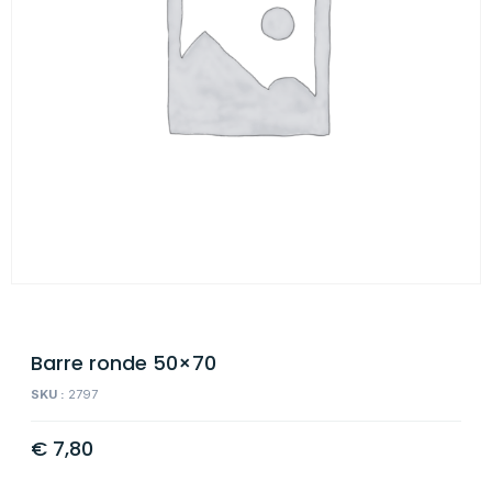
Barre ronde 50×70
SKU :
2797
€
7,80