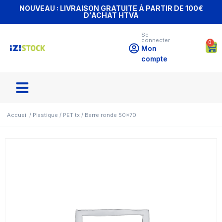
NOUVEAU : LIVRAISON GRATUITE À PARTIR DE 100€
D'ACHAT HTVA
Se
connecter
0
Mon
compte
Accueil
/
Plastique
/
PET tx
/ Barre ronde 50×70