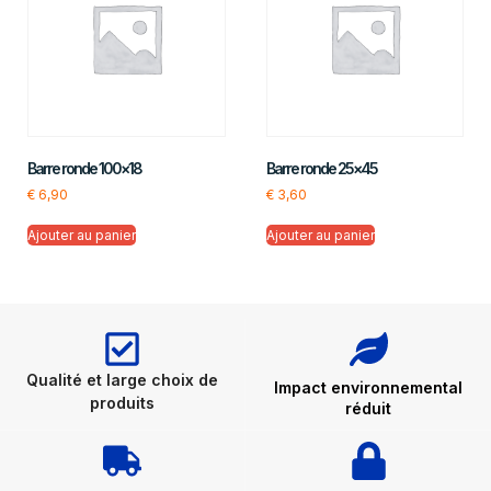
Barre ronde 100×18
Barre ronde 25×45
€
6,90
€
3,60
Ajouter au panier
Ajouter au panier
Qualité et large choix de
Impact environnemental
produits
réduit