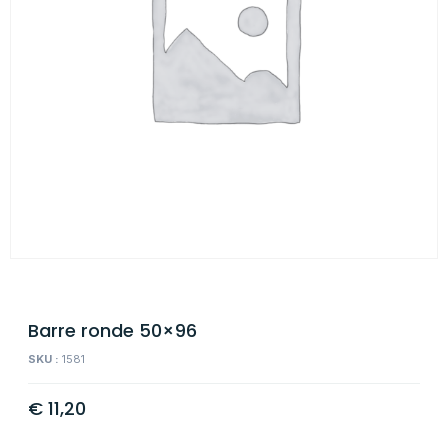
Barre ronde 50×96
SKU :
1581
€
11,20