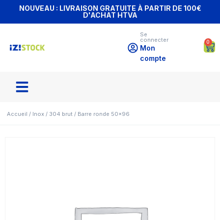
NOUVEAU : LIVRAISON GRATUITE À PARTIR DE 100€
D'ACHAT HTVA
Se
connecter
0
Mon
compte
Accueil
/
Inox
/
304 brut
/ Barre ronde 50×96