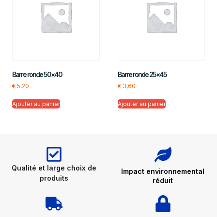
Barre ronde 50×40
Barre ronde 25×45
€
5,20
€
3,60
Ajouter au panier
Ajouter au panier
Qualité et large choix de
Impact environnemental
produits
réduit