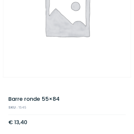
Barre ronde 55×84
SKU :
1545
€
13,40