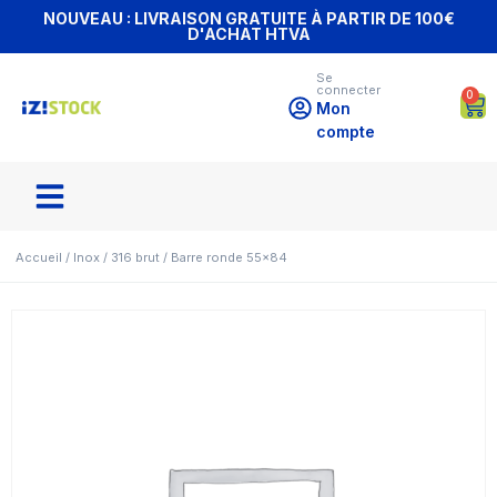
NOUVEAU : LIVRAISON GRATUITE À PARTIR DE 100€
D'ACHAT HTVA
Se
connecter
0
Mon
compte
Accueil
/
Inox
/
316 brut
/ Barre ronde 55×84