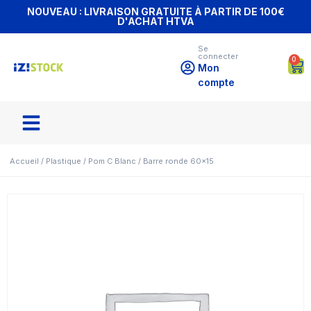
NOUVEAU : LIVRAISON GRATUITE À PARTIR DE 100€
D'ACHAT HTVA
Se
connecter
0
Mon
compte
Accueil
/
Plastique
/
Pom C Blanc
/ Barre ronde 60×15