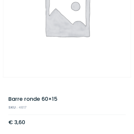
Barre ronde 60×15
SKU :
4817
€
3,60