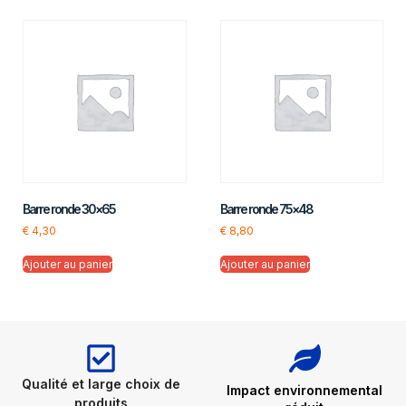
Barre ronde 30×65
Barre ronde 75×48
€
4,30
€
8,80
Ajouter au panier
Ajouter au panier
Qualité et large choix de
Impact environnemental
produits