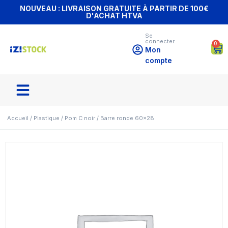
NOUVEAU : LIVRAISON GRATUITE À PARTIR DE 100€
D'ACHAT HTVA
Se
connecter
0
Mon
compte
Accueil
/
Plastique
/
Pom C noir
/ Barre ronde 60×28