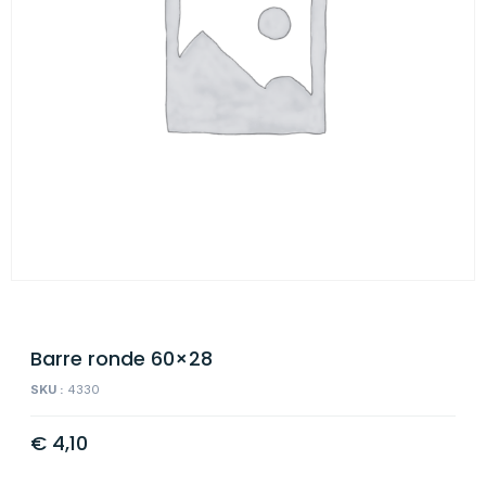
Barre ronde 60×28
SKU :
4330
€
4,10