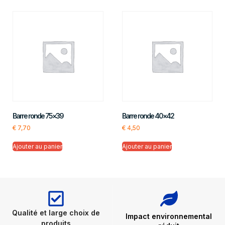
Barre ronde 75×39
Barre ronde 40×42
€
7,70
€
4,50
Ajouter au panier
Ajouter au panier
Qualité et large choix de
Impact environnemental
produits