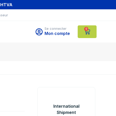
T HTVA
sseur
Se connecter
0
Mon compte
International
Shipment