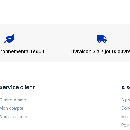
ironnemental réduit
Livraison 3 à 7 jours ouvr
Service client
A s
Centre d'aide
A pr
Mon compte
Cond
Nous contacter
Ment
Poli