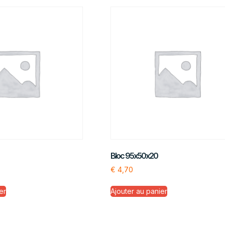
Bloc 95x50x20
€
4,70
er
Ajouter au panier