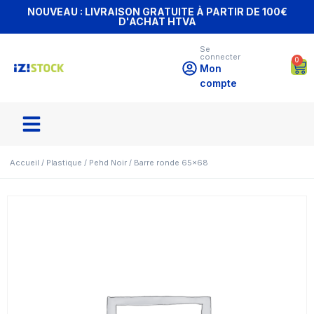
NOUVEAU : LIVRAISON GRATUITE À PARTIR DE 100€
D'ACHAT HTVA
Se
connecter
0
Mon
compte
Accueil
/
Plastique
/
Pehd Noir
/ Barre ronde 65×68