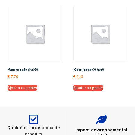
Barre ronde 75×39
Barre ronde 30×56
€
7,70
€
4,10
Ajouter au panier
Ajouter au panier
Qualité et large choix de
Impact environnemental
produits