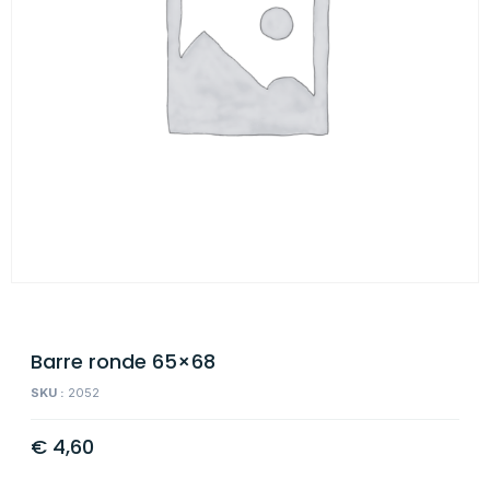
Barre ronde 65×68
SKU :
2052
€
4,60