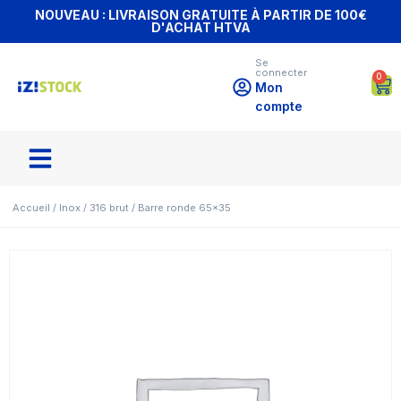
NOUVEAU : LIVRAISON GRATUITE À PARTIR DE 100€
D'ACHAT HTVA
Se
connecter
0
Mon
compte
Accueil
/
Inox
/
316 brut
/ Barre ronde 65×35