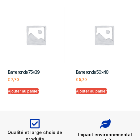
Barre ronde 75×39
Barre ronde 50×40
€
7,70
€
5,20
Ajouter au panier
Ajouter au panier
Qualité et large choix de
Impact environnemental
produits