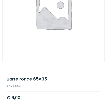
Barre ronde 65×35
SKU :
1756
€
9,00