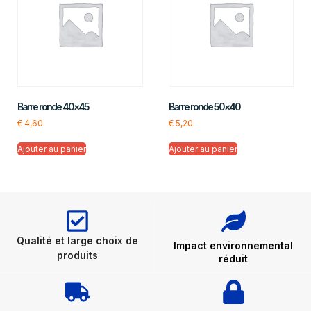
Barre ronde 40×45
Barre ronde 50×40
€
4,60
€
5,20
Ajouter au panier
Ajouter au panier
Qualité et large choix de
Impact environnemental
produits
réduit