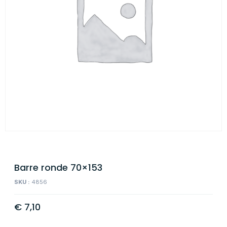
Barre ronde 70×153
SKU :
4856
€
7,10