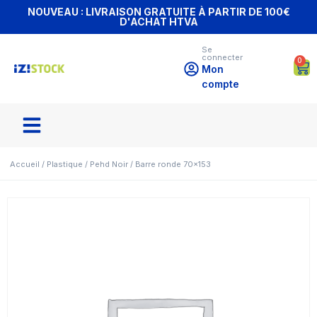
NOUVEAU : LIVRAISON GRATUITE À PARTIR DE 100€
D'ACHAT HTVA
Se
connecter
0
Mon
compte
Accueil
/
Plastique
/
Pehd Noir
/ Barre ronde 70×153