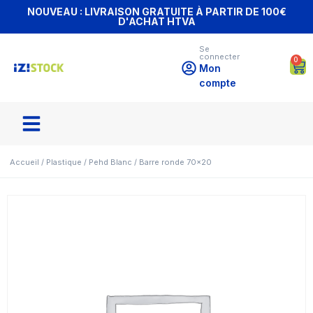
NOUVEAU : LIVRAISON GRATUITE À PARTIR DE 100€
D'ACHAT HTVA
Se
connecter
0
Mon
compte
Accueil
/
Plastique
/
Pehd Blanc
/ Barre ronde 70×20