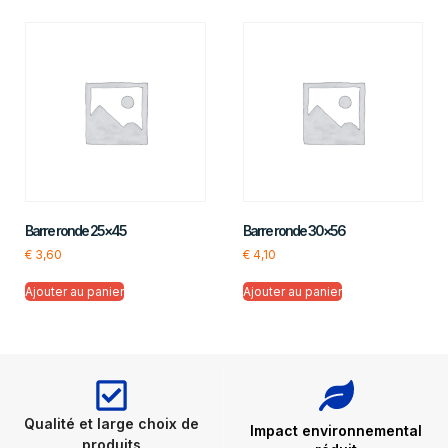
Barre ronde 25×45
Barre ronde 30×56
€
3,60
€
4,10
Ajouter au panier
Ajouter au panier
Qualité et large choix de
Impact environnemental
produits