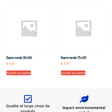
Barre ronde 30×56
Barre ronde 75×39
€
4,10
€
7,70
Ajouter au panier
Ajouter au panier
Qualité et large choix de
Impact environnemental
produits