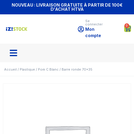
NOUVEAU : LIVRAISON GRATUITE À PARTIR DE 100€
D'ACHAT HTVA
Se
connecter
0
Mon
compte
Accueil
/
Plastique
/
Pom C Blanc
/ Barre ronde 70×35