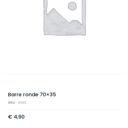
Barre ronde 70×35
SKU :
4595
€
4,90