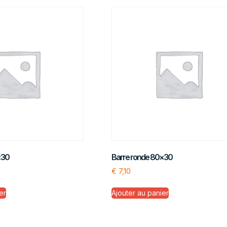
×30
Barre ronde 80×30
€
7,10
er
Ajouter au panier