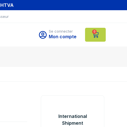
T HTVA
sseur
Se connecter
0
Mon compte
International
Shipment