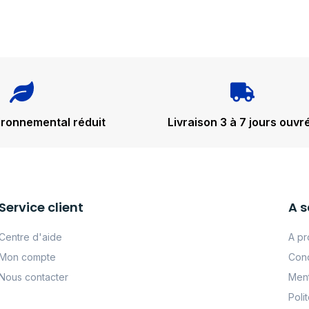
ironnemental réduit
Livraison 3 à 7 jours ouvr
Service client
A s
Centre d'aide
A pr
Mon compte
Cond
Nous contacter
Ment
Poli