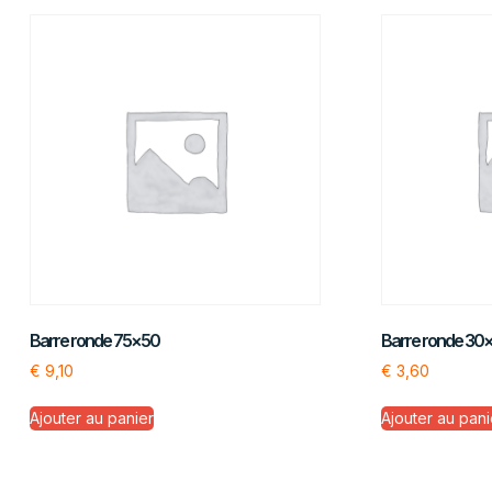
Barre ronde 75×50
Barre ronde 30
€
9,10
€
3,60
Ajouter au panier
Ajouter au pani