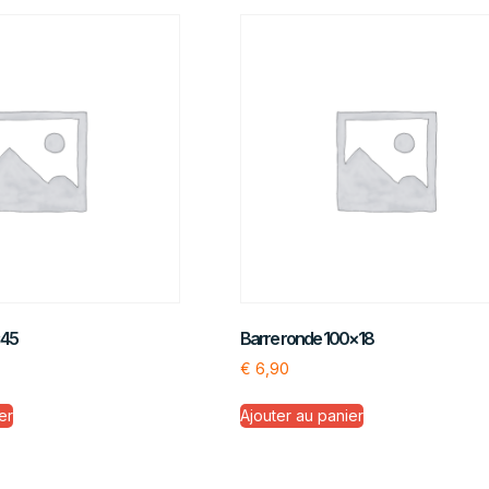
×45
Barre ronde 100×18
€
6,90
er
Ajouter au panier