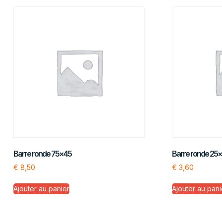
Barre ronde 75×45
Barre ronde 25
€
8,50
€
3,60
Ajouter au panier
Ajouter au pani