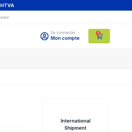
T HTVA
sseur
Se connecter
0
Mon compte
International
Shipment