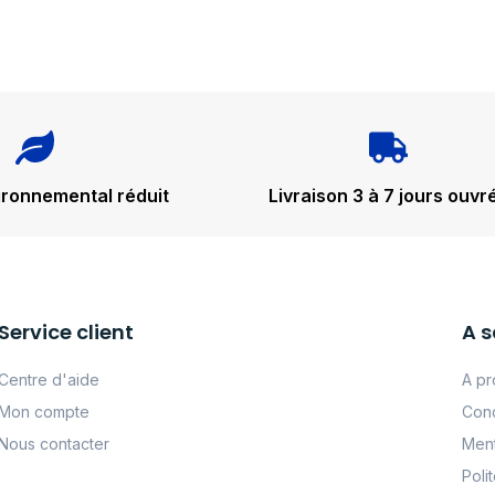
ironnemental réduit
Livraison 3 à 7 jours ouvr
Service client
A s
Centre d'aide
A pr
Mon compte
Cond
Nous contacter
Ment
Poli