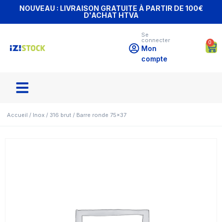
NOUVEAU : LIVRAISON GRATUITE À PARTIR DE 100€
D'ACHAT HTVA
Se
connecter
0
Mon
compte
Accueil
/
Inox
/
316 brut
/ Barre ronde 75×37