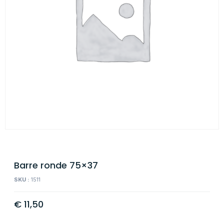
Barre ronde 75×37
SKU :
1511
€
11,50