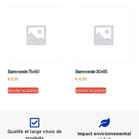
Barre ronde 75×50
Barre ronde 30×65
€
9,10
€
4,30
Ajouter au panier
Ajouter au panier
Qualité et large choix de
Impact environnemental
produits