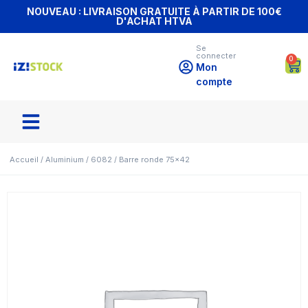
NOUVEAU : LIVRAISON GRATUITE À PARTIR DE 100€
D'ACHAT HTVA
Se
connecter
0
Mon
compte
Accueil
/
Aluminium
/
6082
/ Barre ronde 75×42