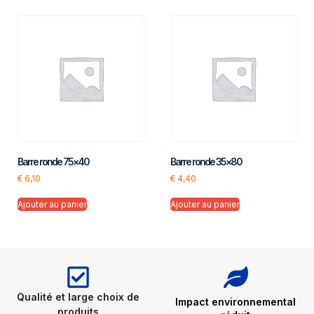
Barre ronde 75×40
Barre ronde 35×80
€
6,10
€
4,40
Ajouter au panier
Ajouter au panier
Qualité et large choix de
Impact environnemental
produits