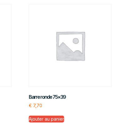
Barre ronde 75×39
€
7,70
Ajouter au panier