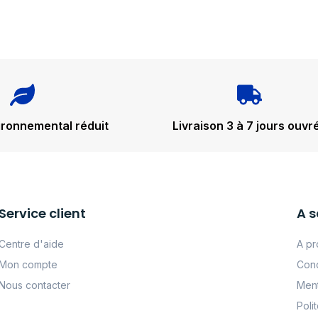
ironnemental réduit
Livraison 3 à 7 jours ouvr
Service client
A s
Centre d'aide
A pr
Mon compte
Cond
Nous contacter
Ment
Poli