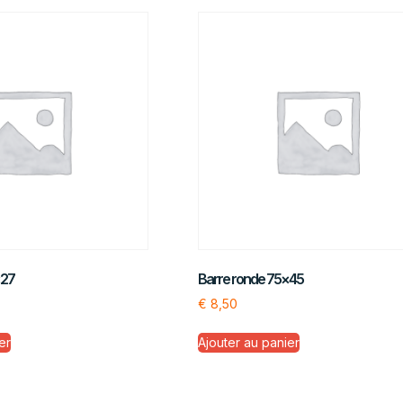
×27
Barre ronde 75×45
€
8,50
er
Ajouter au panier