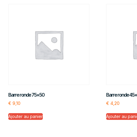
Barre ronde 75×50
Barre ronde 45
€
9,10
€
4,20
Ajouter au panier
Ajouter au pani