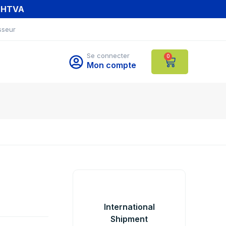
T HTVA
sseur
Se connecter
0
Mon compte
International
Shipment