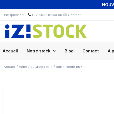
NOUVE
Une question ?
+32 61/32.02.68 ou
Contact
Accueil
Notre stock
Blog
Contact
A 
Accueil
/
Acier
/
42CrMo4 brut
/ Barre ronde 80×30