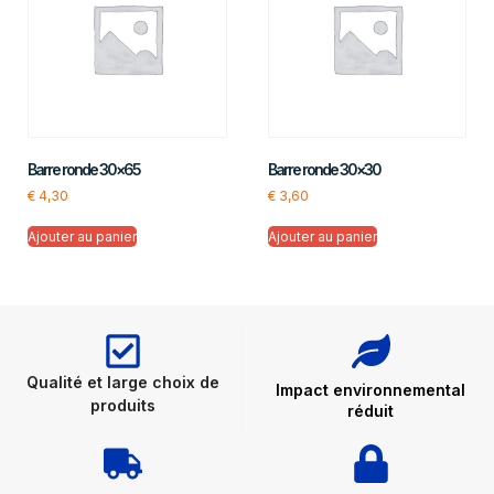
Barre ronde 30×65
Barre ronde 30×30
€
4,30
€
3,60
Ajouter au panier
Ajouter au panier
Qualité et large choix de
Impact environnemental
produits
réduit