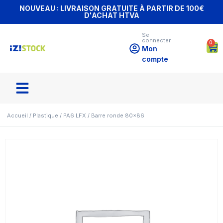
NOUVEAU : LIVRAISON GRATUITE À PARTIR DE 100€
D'ACHAT HTVA
Se
connecter
0
Mon
compte
Accueil
/
Plastique
/
PA6 LFX
/ Barre ronde 80×86