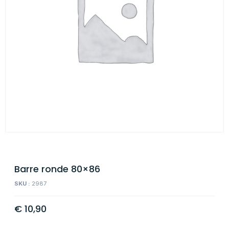
Barre ronde 80×86
SKU :
2987
€
10,90