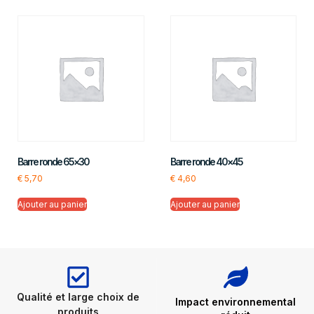
Barre ronde 65×30
Barre ronde 40×45
€
5,70
€
4,60
Ajouter au panier
Ajouter au panier
Qualité et large choix de
Impact environnemental
produits