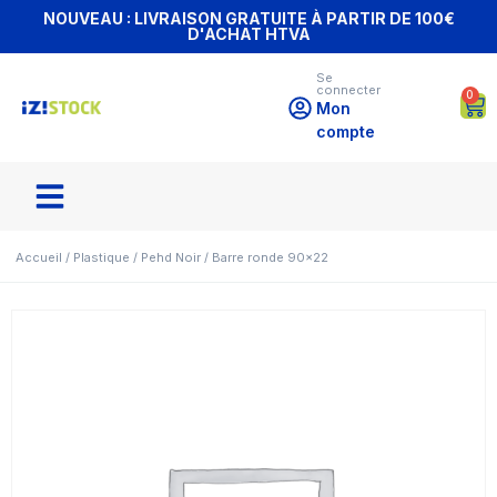
NOUVEAU : LIVRAISON GRATUITE À PARTIR DE 100€
D'ACHAT HTVA
Se
connecter
0
Mon
compte
Accueil
/
Plastique
/
Pehd Noir
/ Barre ronde 90×22