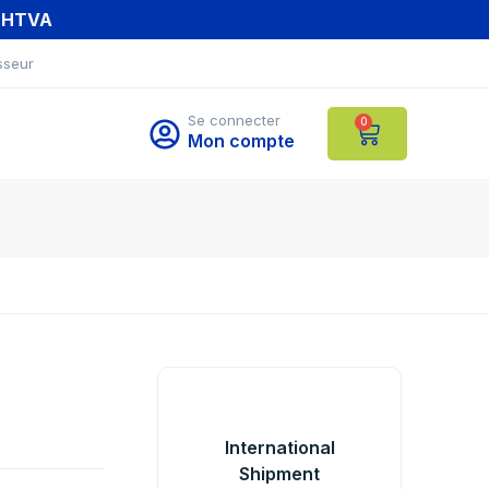
T HTVA
sseur
Se connecter
0
Mon compte
International
Shipment