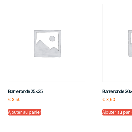
Barre ronde 25×35
Barre ronde 30
€
3,50
€
3,60
Ajouter au panier
Ajouter au pani