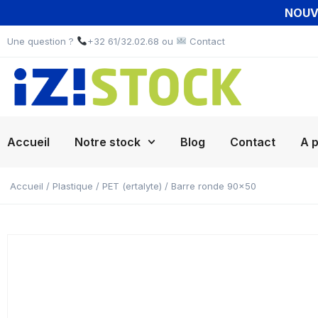
NOUVE
Une question ?
+32 61/32.02.68 ou
Contact
Accueil
Notre stock
Blog
Contact
A 
Accueil
/
Plastique
/
PET (ertalyte)
/ Barre ronde 90×50