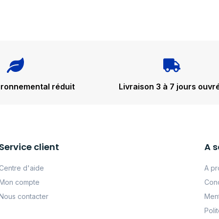
ironnemental réduit
Livraison 3 à 7 jours ouvr
Service client
A s
Centre d'aide
A pr
Mon compte
Cond
Nous contacter
Ment
Poli