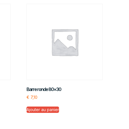
Barre ronde 80×30
€
7,10
Ajouter au panier