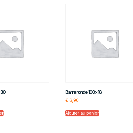
×30
Barre ronde 100×18
€
6,90
er
Ajouter au panier