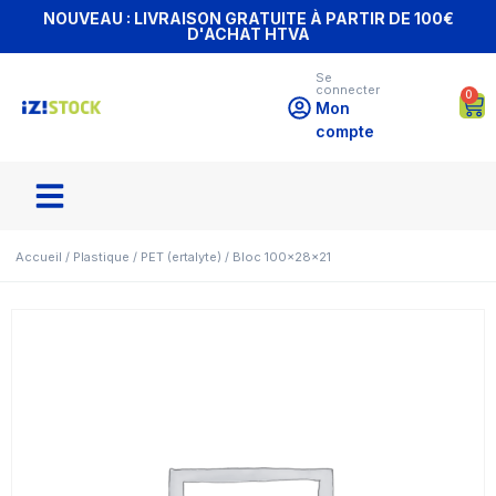
NOUVEAU : LIVRAISON GRATUITE À PARTIR DE 100€
D'ACHAT HTVA
Se
connecter
0
Mon
compte
Accueil
/
Plastique
/
PET (ertalyte)
/ Bloc 100x28x21