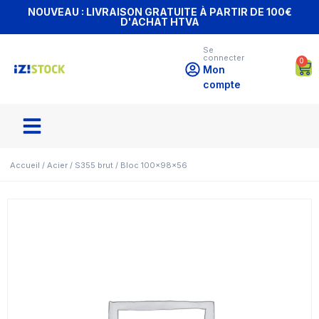
NOUVEAU : LIVRAISON GRATUITE À PARTIR DE 100€
D'ACHAT HTVA
Se
connecter
0
Mon
compte
Accueil
/
Acier
/
S355 brut
/ Bloc 100x98x56