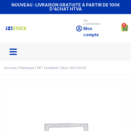
NOUVEAU : LIVRAISON GRATUITE À PARTIR DE 100€
D'ACHAT HTVA
Se
connecter
0
Mon
compte
Accueil
/
Plastique
/
PET (ertalyte)
/ Bloc 102x31x21