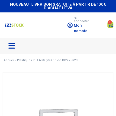
NOUVEAU : LIVRAISON GRATUITE À PARTIR DE 100€
D'ACHAT HTVA
Se
connecter
0
Mon
compte
Accueil
/
Plastique
/
PET (ertalyte)
/ Bloc 102x25x23