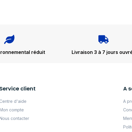
ironnemental réduit
Livraison 3 à 7 jours ouvr
Service client
A s
Centre d'aide
A pr
Mon compte
Cond
Nous contacter
Ment
Poli