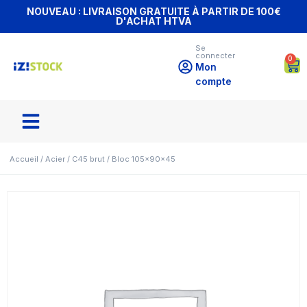
NOUVEAU : LIVRAISON GRATUITE À PARTIR DE 100€
D'ACHAT HTVA
Se
connecter
0
Mon
compte
Accueil
/
Acier
/
C45 brut
/ Bloc 105x90x45