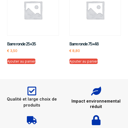
Barre ronde 25×35
Barre ronde 75×48
€
3,50
€
8,80
Ajouter au panier
Ajouter au panier
Qualité et large choix de
Impact environnemental
produits
réduit